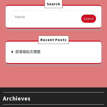
Search
Search
Recent Posts
部落格貼文標題
Archieves