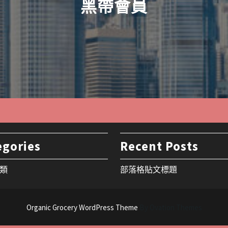
黑帶會員
egories
Recent Posts
類
部落格貼文標題
Organic Grocery WordPress Theme
By Ovation Themes