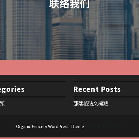
联络我们
egories
Recent Posts
類
部落格貼文標題
Organic Grocery WordPress Theme
By Ovation Themes